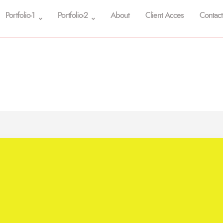
Portfolio-1
Portfolio-2
About
Client Acces
Contact