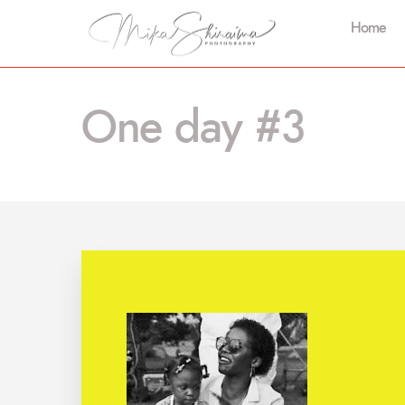
Home
One day #3