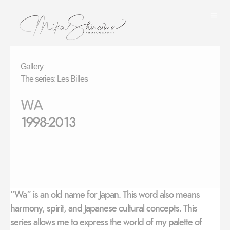
Gallery
The series: Les Billes
WA
1998-2013
“Wa” is an old name for Japan. This word also means
harmony, spirit, and Japanese cultural concepts. This
series allows me to express the world of my palette of