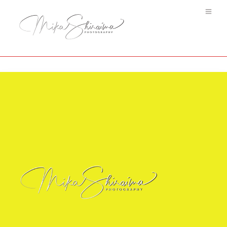
image005-527×185-33.3