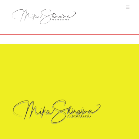
A-image030-500×179-40.9