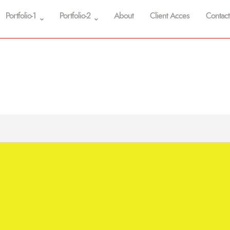
Portfolio-1
Portfolio-2
About
Client Acces
Contact