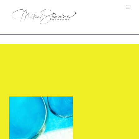
#4 Camaieux Bleu claire