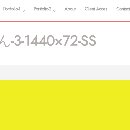
Portfolio-1
Portfolio-2
About
Client Acces
Contact
-3-1440×72-SS