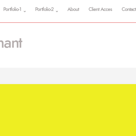
Portfolio-1
Portfolio-2
About
Client Acces
Contact
hant