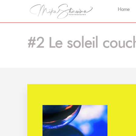
Home
#2 Le soleil couc