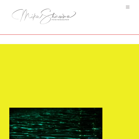
Arabesque Water-
mikashiraiwa.com